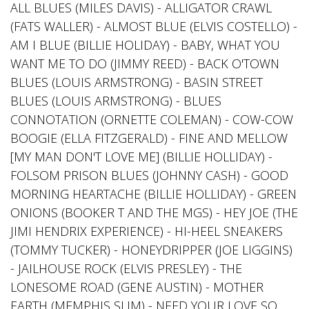
ALL BLUES (MILES DAVIS) - ALLIGATOR CRAWL
(FATS WALLER) - ALMOST BLUE (ELVIS COSTELLO) -
AM I BLUE (BILLIE HOLIDAY) - BABY, WHAT YOU
WANT ME TO DO (JIMMY REED) - BACK O'TOWN
BLUES (LOUIS ARMSTRONG) - BASIN STREET
BLUES (LOUIS ARMSTRONG) - BLUES
CONNOTATION (ORNETTE COLEMAN) - COW-COW
BOOGIE (ELLA FITZGERALD) - FINE AND MELLOW
[MY MAN DON'T LOVE ME] (BILLIE HOLLIDAY) -
FOLSOM PRISON BLUES (JOHNNY CASH) - GOOD
MORNING HEARTACHE (BILLIE HOLLIDAY) - GREEN
ONIONS (BOOKER T AND THE MGS) - HEY JOE (THE
JIMI HENDRIX EXPERIENCE) - HI-HEEL SNEAKERS
(TOMMY TUCKER) - HONEYDRIPPER (JOE LIGGINS)
- JAILHOUSE ROCK (ELVIS PRESLEY) - THE
LONESOME ROAD (GENE AUSTIN) - MOTHER
EARTH (MEMPHIS SLIM) - NEED YOUR LOVE SO