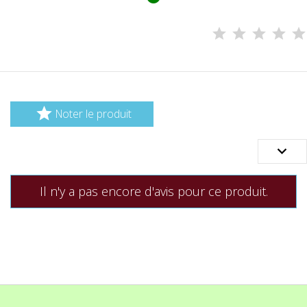

Noter le produit

Il n'y a pas encore d'avis pour ce produit.