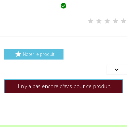


Noter le produit

Il n'y a pas encore d'avis pour ce produit.