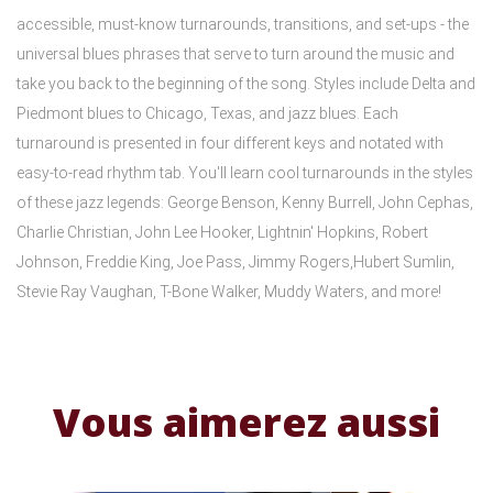
accessible, must-know turnarounds, transitions, and set-ups - the
universal blues phrases that serve to turn around the music and
take you back to the beginning of the song. Styles include Delta and
Piedmont blues to Chicago, Texas, and jazz blues. Each
turnaround is presented in four different keys and notated with
easy-to-read rhythm tab. You'll learn cool turnarounds in the styles
of these jazz legends: George Benson, Kenny Burrell, John Cephas,
Charlie Christian, John Lee Hooker, Lightnin' Hopkins, Robert
Johnson, Freddie King, Joe Pass, Jimmy Rogers,Hubert Sumlin,
Stevie Ray Vaughan, T-Bone Walker, Muddy Waters, and more!
Vous aimerez aussi