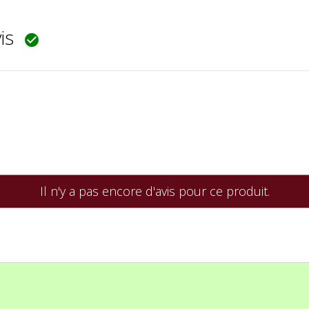
vis

Il n'y a pas encore d'avis pour ce produit.