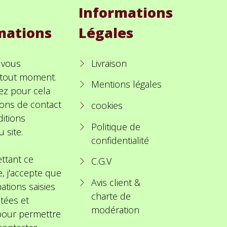
Informations
mations
Légales
 vous
Livraison
à tout moment.
Mentions légales
ez pour cela
ions de contact
cookies
itions
Politique de
u site.
confidentialité
ttant ce
C.G.V
e, j'accepte que
Avis client &
ations saisies
charte de
itées et
modération
 pour permettre