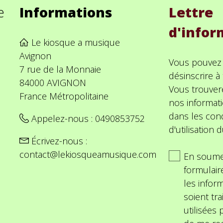
e
Informations
Lettre
d'infor
Le kiosque a musique
Avignon
Vous pouvez
7 rue de la Monnaie
désinscrire 
84000 AVIGNON
Vous trouver
France Métropolitaine
nos informat
dans les cond
Appelez-nous :
0490853752
d'utilisation d
Écrivez-nous :
contact@lekiosqueamusique.com
En soume
formulair
les inform
soient tra
utilisées