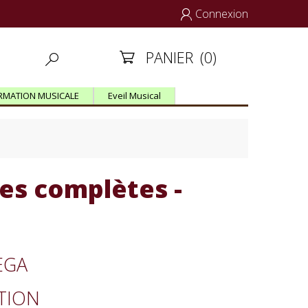
Connexion

PANIER
(0)


RMATION MUSICALE
Eveil Musical
es complètes -
REGA
ITION