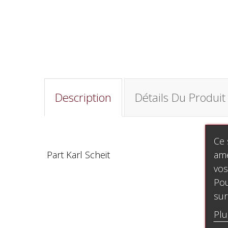
Description
Détails Du Produit
Ce 
amé
Part Karl Scheit
vos
Pou
sur
Plu