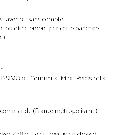
AL avec ou sans compte
al ou directement par carte bancaire
l)
in
ISSIMO ou Courrier suivi ou Relais colis.
e commande (France métropolitaine)
ocker s'effectue au dessus du choix du