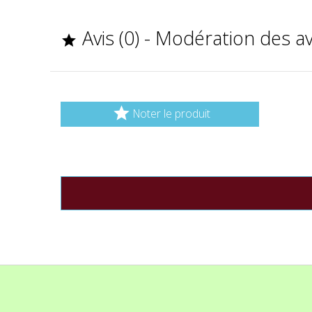
Avis (0) - Modération des a


Noter le produit