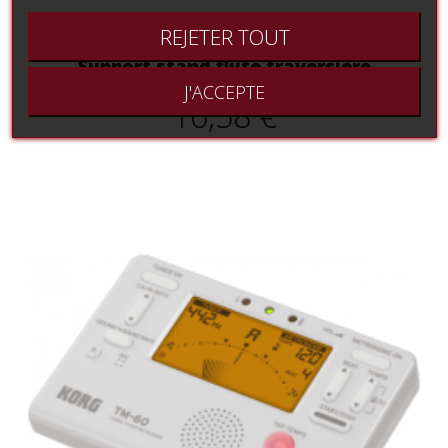
REJETER TOUT
Support stand flûte traversière
J'ACCEPTE
16,58 €