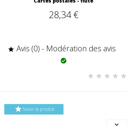
Cartes postales - flûte
28,34 €
Avis (0) - Modération des avis



Noter le produit
