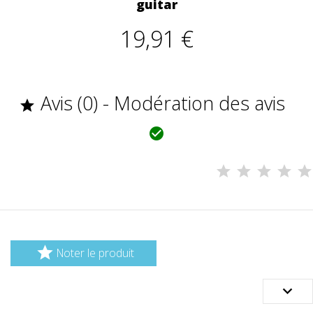
guitar
19,91 €
Avis (0) - Modération des avis



Noter le produit
