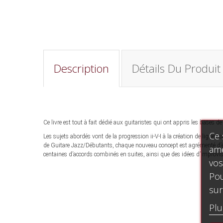
Description
Détails Du Produit
Ce livre est tout à fait dédié aux guitaristes qui ont appris les bases de
Ce 
Les sujets abordés vont de la progression ii-V-I à la création de lignes
de Guitare Jazz/Débutants, chaque nouveau concept est agrémenté d’étu
amé
centaines d’accords combinés en suites, ainsi que des idées d’improvisa
vos
Pou
sur
Plu