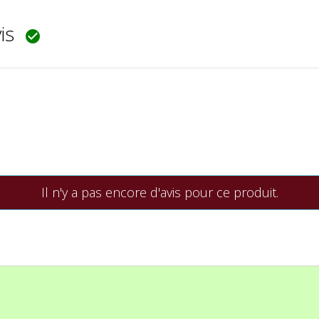
vis

Il n'y a pas encore d'avis pour ce produit.