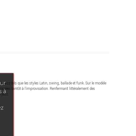
our
e jazz tels que les styles Latin, swing, ballade et funk. Sur le modèle
acrées tantôt à l’improvisation. Renfermant littéralement des
s à
 jazz.
ez