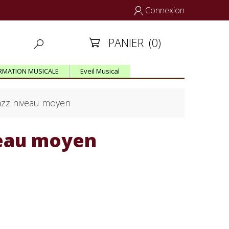
Connexion

PANIER
(0)


RMATION MUSICALE
Eveil Musical
jazz niveau moyen
veau moyen