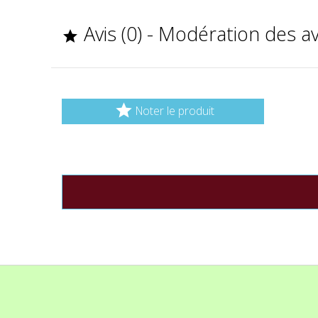
Avis (0) - Modération des a


Noter le produit