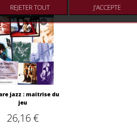
REJETER TOUT
J'ACCEPTE
are jazz : maitrise du
jeu
26,16 €