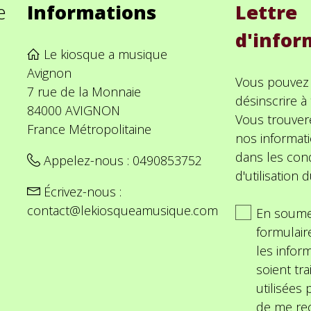
e
Informations
Lettre
d'infor
Le kiosque a musique
Avignon
Vous pouvez
7 rue de la Monnaie
désinscrire 
84000 AVIGNON
Vous trouver
France Métropolitaine
nos informat
dans les cond
Appelez-nous :
0490853752
d'utilisation d
Écrivez-nous :
contact@lekiosqueamusique.com
En soume
formulair
les inform
soient tra
utilisées
de me rec