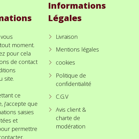
Informations
mations
Légales
 vous
Livraison
à tout moment.
Mentions légales
ez pour cela
ions de contact
cookies
itions
Politique de
u site.
confidentialité
ttant ce
C.G.V
e, j'accepte que
Avis client &
ations saisies
charte de
itées et
modération
 pour permettre
ontacter.