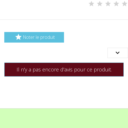

Noter le produit

Il n'y a pas encore d'avis pour ce produit.