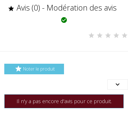
Avis (0) - Modération des avis



Noter le produit

Il n'y a pas encore d'avis pour ce produit.