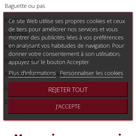
Baguette ou pas
Exercices
Ce site Web utilise ses propres cookies et ceux
de tiers pour améliorer nos services et vous
Le tempo
montrer des publicités liées à vos préférences
en analysant vos habitudes de navigation. Pour
Bras dissociés
donner votre consentement à son utilisation,
Bravo l'artiste
appuyez sur le bouton Accepter.
Plus d'informations
Personnaliser les cookies
Remarques pertinentes
Langues étrangères
REJETER TOUT
L'orchestre artisanal
J'ACCEPTE