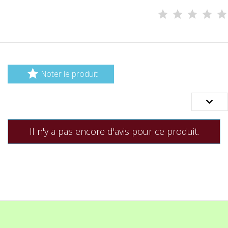

Noter le produit

Il n'y a pas encore d'avis pour ce produit.