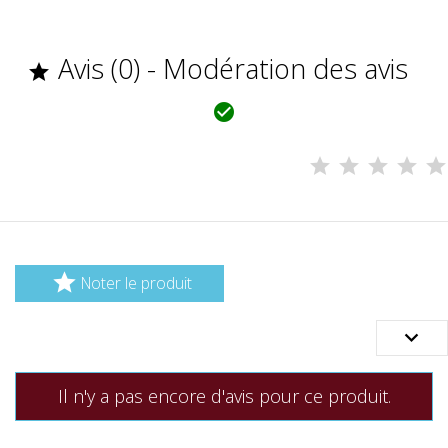
Avis (0) - Modération des avis



Noter le produit

Il n'y a pas encore d'avis pour ce produit.