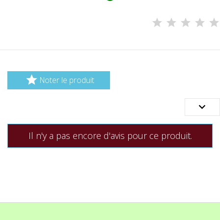

Noter le produit

Il n'y a pas encore d'avis pour ce produit.