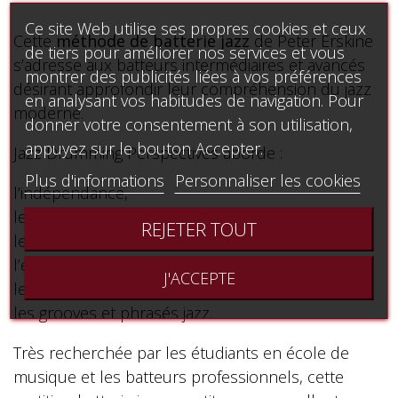
Ce site Web utilise ses propres cookies et ceux
Cette
méthode de batterie jazz
de Peter Erskine
de tiers pour améliorer nos services et vous
s’adresse aux batteurs intermédiaires et avancés
montrer des publicités liées à vos préférences
désirant approfondir leur compréhension du jazz
en analysant vos habitudes de navigation. Pour
moderne.
donner votre consentement à son utilisation,
appuyez sur le bouton Accepter.
Jazz Drumming Perspectives aborde :
Plus d'informations
Personnaliser les cookies
l’indépendance,
le placement rythmique,
REJETER TOUT
le jeu en trio et en ensemble,
l’écoute musicale,
J'ACCEPTE
les concepts d’improvisation,
les grooves et phrasés jazz.
Très recherchée par les étudiants en école de
musique et les batteurs professionnels, cette