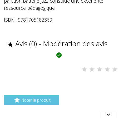
partition batterie jazz constitue une excellente
ressource pédagogique.
ISBN : 9781705182369
Avis (0) - Modération des avis



Noter le produit
