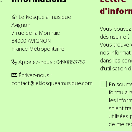
d'infor
Le kiosque a musique
Avignon
Vous pouvez
7 rue de la Monnaie
désinscrire 
84000 AVIGNON
Vous trouver
France Métropolitaine
nos informat
dans les cond
Appelez-nous :
0490853752
d'utilisation d
Écrivez-nous :
contact@lekiosqueamusique.com
En soume
formulair
les inform
soient tra
utilisées
de me rec