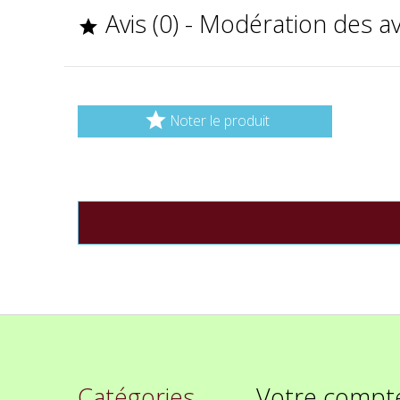
Avis (0) - Modération des a


Noter le produit
Catégories
Votre compt