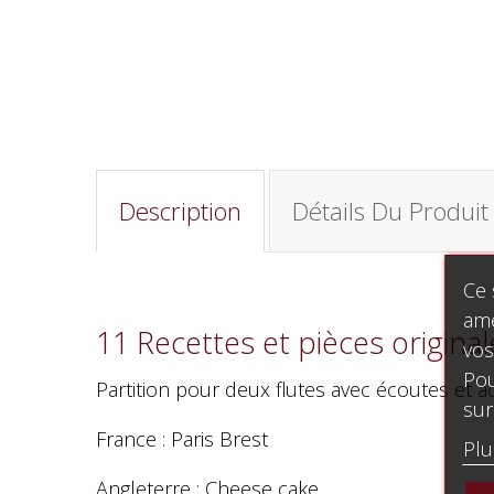
Description
Détails Du Produit
Ce 
amé
11 Recettes et pièces original
vos
Pou
Partition pour deux flutes avec écoutes et
sur
France : Paris Brest
Plu
Angleterre : Cheese cake