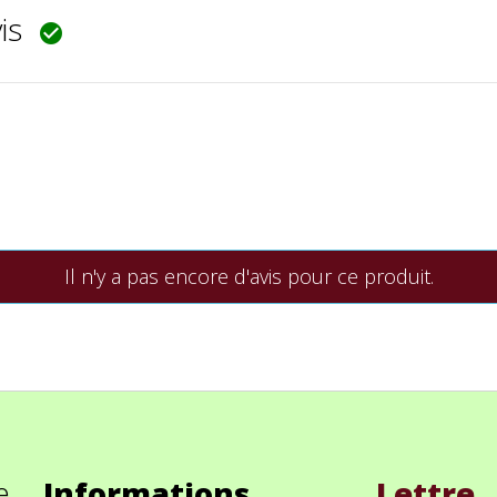
vis

Il n'y a pas encore d'avis pour ce produit.
e
Informations
Lettre