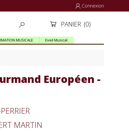
Connexion

PANIER
(0)


RMATION MUSICALE
Eveil Musical
gourmand Européen -
-PERRIER
BERT MARTIN