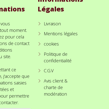
mations
Légales
 vous
Livraison
à tout moment.
Mentions légales
ez pour cela
ions de contact
cookies
itions
Politique de
u site.
confidentialité
ttant ce
C.G.V
e, j'accepte que
Avis client &
ations saisies
charte de
itées et
modération
 pour permettre
ontacter.