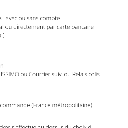
AL avec ou sans compte
al ou directement par carte bancaire
l)
in
ISSIMO ou Courrier suivi ou Relais colis.
e commande (France métropolitaine)
ocker s'effectue au dessus du choix du