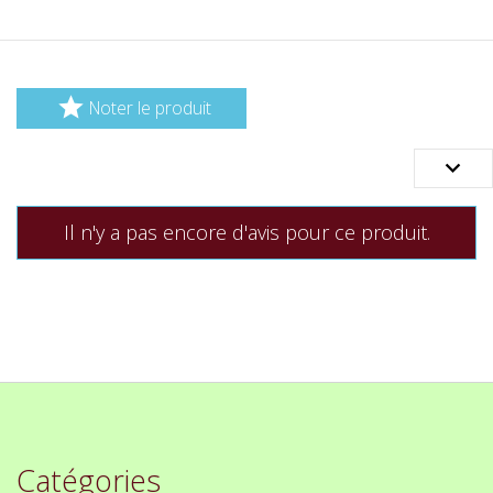

Noter le produit

Il n'y a pas encore d'avis pour ce produit.
Catégories