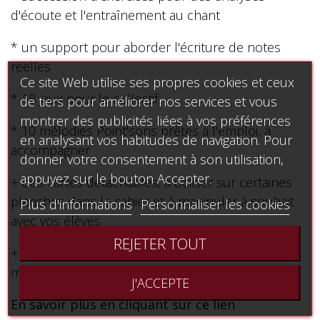
d'écoute et l'entraînement au chant
* un support pour aborder l'écriture de notes
réelles
Ce site Web utilise ses propres cookies et ceux
* 18 jeux pour le collectif
de tiers pour améliorer nos services et vous
montrer des publicités liées à vos préférences
* 10 mélodies Point'sons prêtes à l'emploi, à
en analysant vos habitudes de navigation. Pour
accompagner
donner votre consentement à son utilisation,
appuyez sur le bouton Accepter.
+ des cartes détachables, à utiliser sur certaines
planches dans le cahier et à manipuler à souhait
Plus d'informations
Personnaliser les cookies
avec vos élèves
REJETER TOUT
+ une partie "bonus" pour aborder gamme
majeure et degrés
J'ACCEPTE
En savoir plus en cliquant sur ce lien