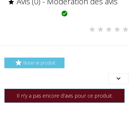
Avis (0) - Modération des avis



Noter le produit

Il n'y a pas encore d'avis pour ce produit.