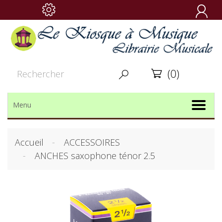

(0)


Menu
Accueil
ACCESSOIRES
ANCHES saxophone ténor 2.5