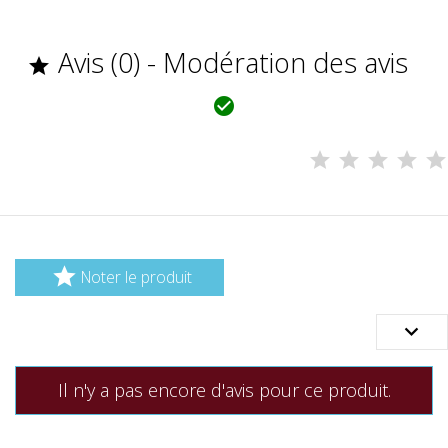
Avis (0) - Modération des avis



Noter le produit

Il n'y a pas encore d'avis pour ce produit.