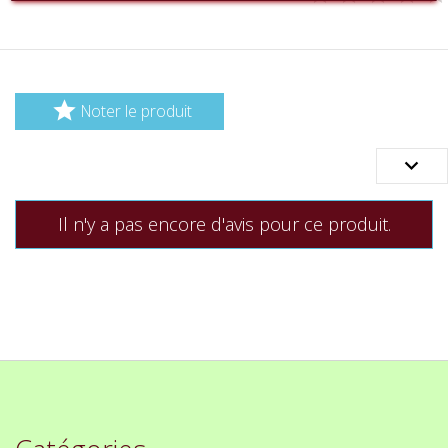

Noter le produit

Il n'y a pas encore d'avis pour ce produit.