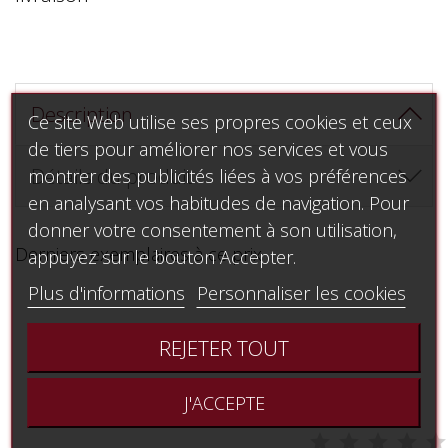
Description
Ce site Web utilise ses propres cookies et ceux
de tiers pour améliorer nos services et vous
Détails du produit
montrer des publicités liées à vos préférences
en analysant vos habitudes de navigation. Pour
donner votre consentement à son utilisation,
Derniers exemplaires à ce prix
appuyez sur le bouton Accepter.
Plus d'informations
Personnaliser les cookies
Avis (0) - Modération des avis
REJETER TOUT


J'ACCEPTE