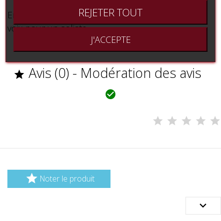
REJETER TOUT
Enigme - Toukoun'ni - Domino 7 - Notac - Deux
voix pour un soliste
J'ACCEPTE
Avis (0) - Modération des avis



Noter le produit
