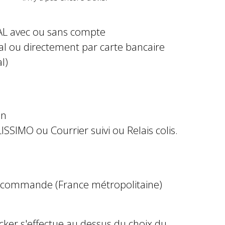
AL avec ou sans compte
al ou directement par carte bancaire
l)
in
ISSIMO ou Courrier suivi ou Relais colis.
e commande (France métropolitaine)
ocker s'effectue au dessus du choix du