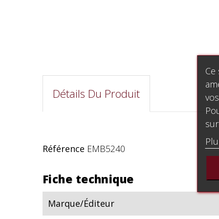
Ce 
amé
Détails Du Produit
vos
Pou
sur
Plu
Référence
EMB5240
Fiche technique
Marque/Éditeur