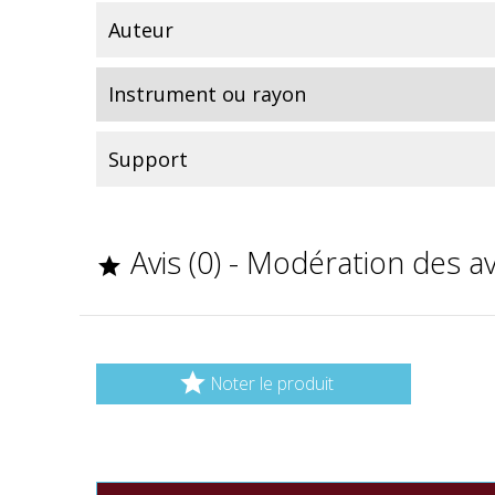
Auteur
Instrument ou rayon
Support
Avis (0) - Modération des a


Noter le produit