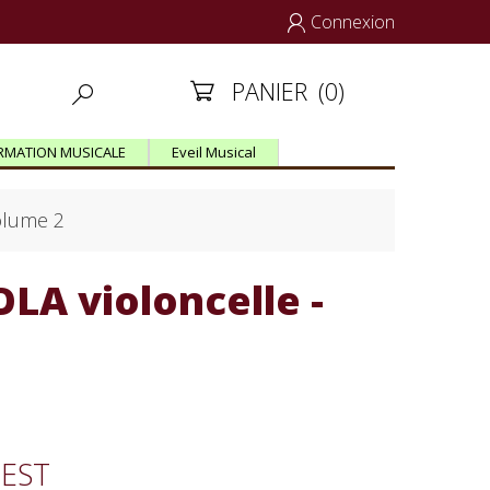
Connexion

PANIER
(0)


RMATION MUSICALE
Eveil Musical
olume 2
A violoncelle -
PEST