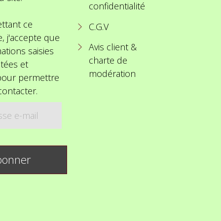
confidentialité
ttant ce
C.G.V
e, j'accepte que
Avis client &
ations saisies
charte de
itées et
modération
 pour permettre
ontacter.