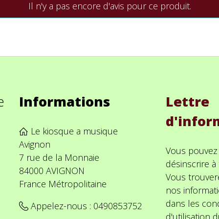
Il n'y a pas encore d'avis pour ce produit.
e
Informations
Lettre
d'infor
Le kiosque a musique
Avignon
Vous pouvez
7 rue de la Monnaie
désinscrire 
84000 AVIGNON
Vous trouver
France Métropolitaine
nos informat
dans les cond
Appelez-nous :
0490853752
d'utilisation d