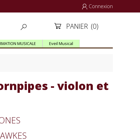
Connexion

PANIER
(0)


RMATION MUSICALE
Eveil Musical
ornpipes - violon et
JONES
HAWKES