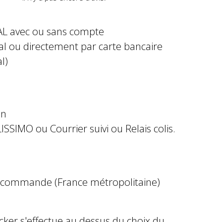
AL avec ou sans compte
al ou directement par carte bancaire
l)
in
ISSIMO ou Courrier suivi ou Relais colis.
e commande (France métropolitaine)
ocker s'effectue au dessus du choix du