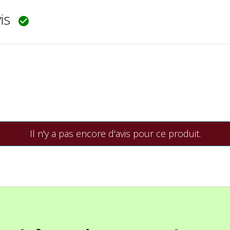
vis

Il n'y a pas encore d'avis pour ce produit.