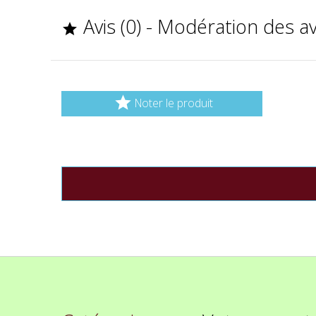
Avis (0) - Modération des a


Noter le produit