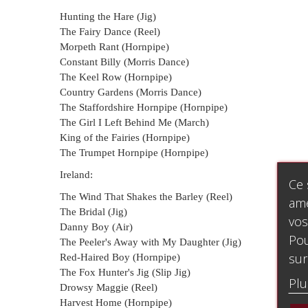
Hunting the Hare (Jig)
The Fairy Dance (Reel)
Morpeth Rant (Hornpipe)
Constant Billy (Morris Dance)
The Keel Row (Hornpipe)
Country Gardens (Morris Dance)
The Staffordshire Hornpipe (Hornpipe)
The Girl I Left Behind Me (March)
King of the Fairies (Hornpipe)
The Trumpet Hornpipe (Hornpipe)
Ireland:
Ce 
The Wind That Shakes the Barley (Reel)
amé
The Bridal (Jig)
vos
Danny Boy (Air)
Pou
The Peeler's Away with My Daughter (Jig)
sur
Red-Haired Boy (Hornpipe)
The Fox Hunter's Jig (Slip Jig)
Plu
Drowsy Maggie (Reel)
Harvest Home (Hornpipe)