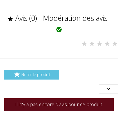
Avis (0) - Modération des avis



Noter le produit

Il n'y a pas encore d'avis pour ce produit.