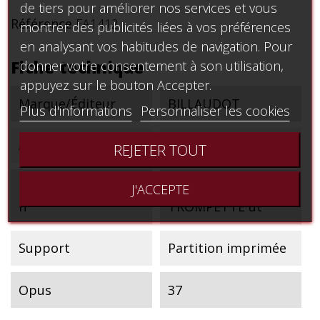
de tiers pour améliorer nos services et vous
Référence
FA1412
montrer des publicités liées à vos préférences
en analysant vos habitudes de navigation. Pour
Fiche technique
donner votre consentement à son utilisation,
appuyez sur le bouton Accepter.
Marque/Éditeur
BILLAUDOT
Plus d'informations
Personnaliser les cookies
Auteur
DELMAS MARC
REJETER TOUT
Instrument ou rayo
TROMPETTE
J'ACCEPTE
n
TROMPETTE ut
Support
Partition imprimée
Opus
37