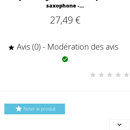
saxophone -...
27,49 €
Avis (0) - Modération des avis



Noter le produit
