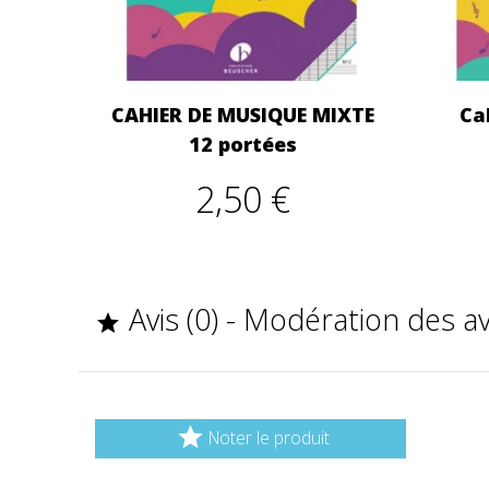
CAHIER DE MUSIQUE MIXTE
Ca
12 portées
2,50 €
Avis (0) - Modération des a


Noter le produit