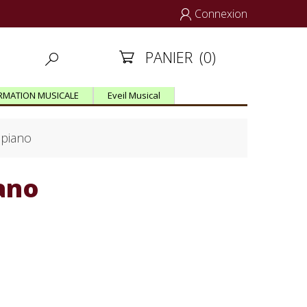
Connexion

PANIER
(0)


RMATION MUSICALE
Eveil Musical
 piano
iano