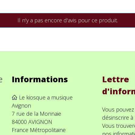
Il n'y a pas encore d'avis pour ce produit.
e
Informations
Lettre
d'infor
Le kiosque a musique
Avignon
Vous pouvez
7 rue de la Monnaie
désinscrire 
84000 AVIGNON
Vous trouver
France Métropolitaine
nos informat