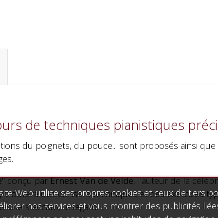
rs de techniques pianistiques précis 
sitions du poignets, du pouce... sont proposés ainsi que
ges.
e
" conçu par
Ernest Van de Velde
, l'auteur de la célé
site Web utilise ses propres cookies et ceux de tiers p
y trouvera des conseils techniques et des exercices typ
liorer nos services et vous montrer des publicités liée
s, le staccato, le legato…