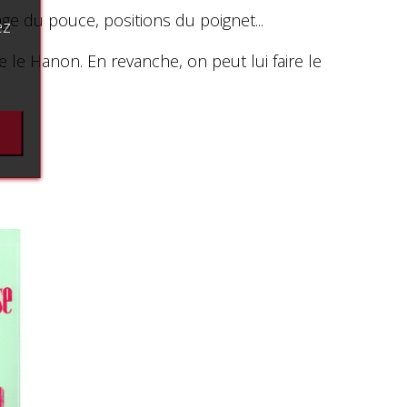
age du pouce, positions du poignet...
ez
le Hanon. En revanche, on peut lui faire le