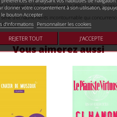
 préférences en analysant vos habitudes de navigation.
l. L'ouvrage est également enrichi d'illustrations : pass
r donner votre consentement à son utilisation, appuy
 le bouton Accepter.
 série d'échauffements incontournable qui concurrence 
s d'informations
Personnaliser les cookies
e Presse)
REJETER TOUT
J'ACCEPTE
Vous aimerez aussi