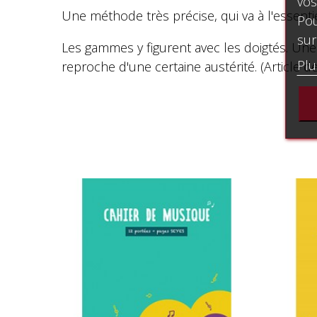
vos
Une méthode très précise, qui va à l'essentie
Pou
sur
Les gammes y figurent avec les doigtés. Une
Plu
reproche d'une certaine austérité. (Article d