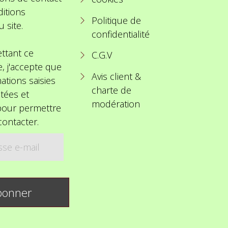
itions
Politique de
u site.
confidentialité
ttant ce
C.G.V
e, j'accepte que
Avis client &
ations saisies
charte de
itées et
modération
 pour permettre
ontacter.