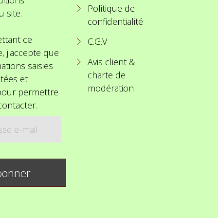
Politique de
u site.
confidentialité
ttant ce
C.G.V
e, j'accepte que
Avis client &
ations saisies
charte de
itées et
modération
 pour permettre
ontacter.