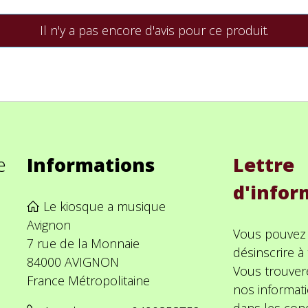
Il n'y a pas encore d'avis pour ce produit.
e
Informations
Lettre
d'infor
Le kiosque a musique
Avignon
Vous pouvez
7 rue de la Monnaie
désinscrire 
84000 AVIGNON
Vous trouver
France Métropolitaine
nos informat
dans les cond