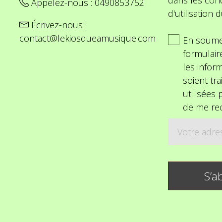
Appelez-nous :
0490853752
d'utilisation d
Écrivez-nous :
contact@lekiosqueamusique.com
En soume
formulair
les inform
soient tra
utilisées
de me rec