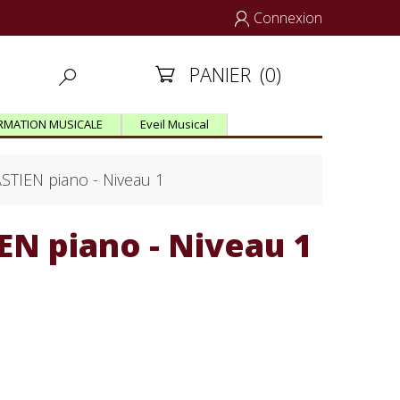
Connexion

PANIER
(0)


RMATION MUSICALE
Eveil Musical
IEN piano - Niveau 1
N piano - Niveau 1