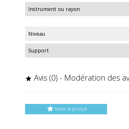
Instrument ou rayon
Niveau
Support
Avis (0) - Modération des a


Noter le produit