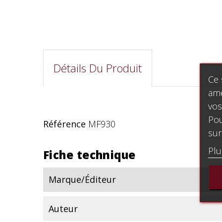
Détails Du Produit
Ce 
amé
vos
Pou
Référence
MF930
sur
Plu
Fiche technique
Marque/Éditeur
Auteur