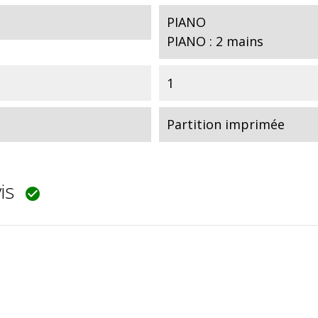
PIANO
PIANO : 2 mains
1
Partition imprimée
vis
