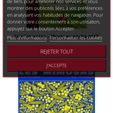
de tiers pour améliorer nos services et vous
montrer des publicités liées à vos préférences
en analysant vos habitudes de navigation. Pour
donner votre consentement à son utilisation,
appuyez sur le bouton Accepter.
Lire les notes - Music en poche n°47
Plus d'informations
Personnaliser les cookies
13,18 €
REJETER TOUT
J'ACCEPTE