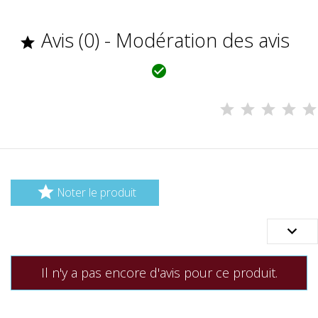
Avis (0) - Modération des avis



Noter le produit

Il n'y a pas encore d'avis pour ce produit.