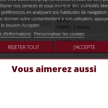
liorer nos services et vous montrer des publicités liée
FERTE ARMAND
 préférences en analysant vos habitudes de navigation.
r donner votre consentement à son utilisation, appuy
PIANO
 le bouton Accepter.
PIANO : 2 mains
s d'informations
Personnaliser les cookies
Partition imprimée
REJETER TOUT
J'ACCEPTE
Vous aimerez aussi