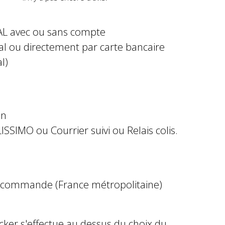
AL avec ou sans compte
al ou directement par carte bancaire
l)
in
ISSIMO ou Courrier suivi ou Relais colis.
e commande (France métropolitaine)
ocker s'effectue au dessus du choix du