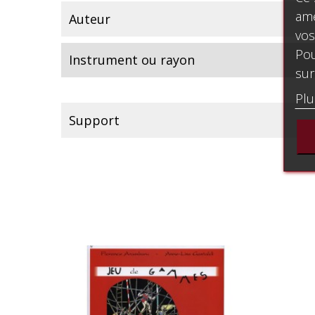
amé
Auteur
vos
Pou
Instrument ou rayon
sur
Plu
Support