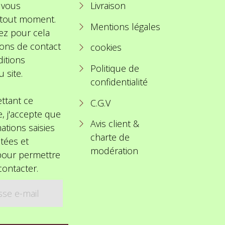
 vous
Livraison
à tout moment.
Mentions légales
ez pour cela
ions de contact
cookies
itions
Politique de
u site.
confidentialité
ttant ce
C.G.V
e, j'accepte que
Avis client &
ations saisies
charte de
itées et
modération
 pour permettre
ontacter.