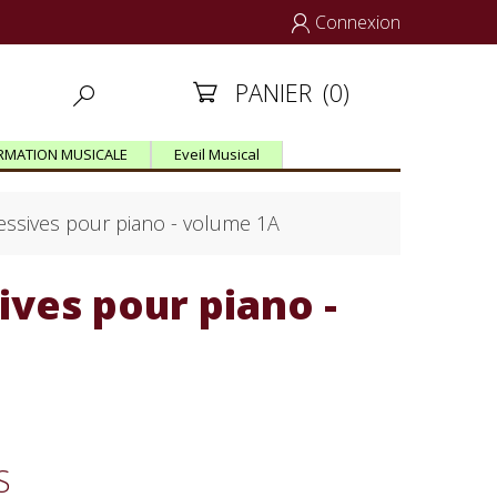
Connexion

PANIER
(0)


RMATION MUSICALE
Eveil Musical
essives pour piano - volume 1A
ives pour piano -
S