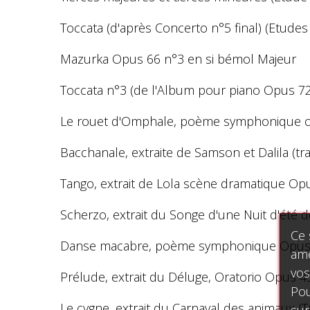
Toccata (d'après Concerto n°5 final) (Etude
Mazurka Opus 66 n°3 en si bémol Majeur
Toccata n°3 (de l'Album pour piano Opus 72
Le rouet d'Omphale, poème symphonique opus
Bacchanale, extraite de Samson et Dalila (tra
Tango, extrait de Lola scène dramatique Op
Scherzo, extrait du Songe d'une Nuit d'été 
Ce 
Danse macabre, poème symphonique Opus 40 
amé
vos
Prélude, extrait du Déluge, Oratorio Opus 4
Pou
Le cygne, extrait du Carnaval des animaux (T