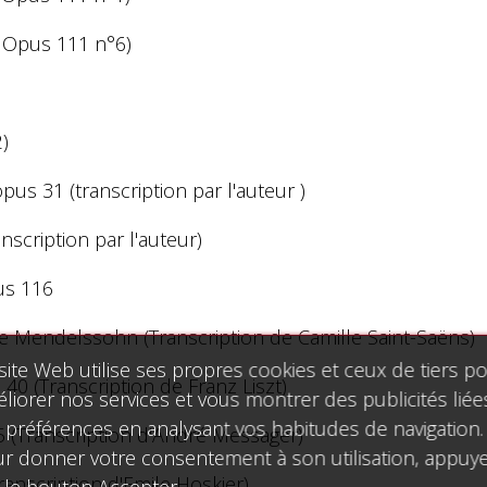
s Opus 111 n°6)
)
 31 (transcription par l'auteur )
nscription par l'auteur)
us 116
de Mendelssohn (Transcription de Camille Saint-Saëns)
site Web utilise ses propres cookies et ceux de tiers p
(Transcription de Franz Liszt)
liorer nos services et vous montrer des publicités liée
 préférences en analysant vos habitudes de navigation.
5 (Transcription d'André Messager)
r donner votre consentement à son utilisation, appuy
ranscription d'Emile Hoskier)