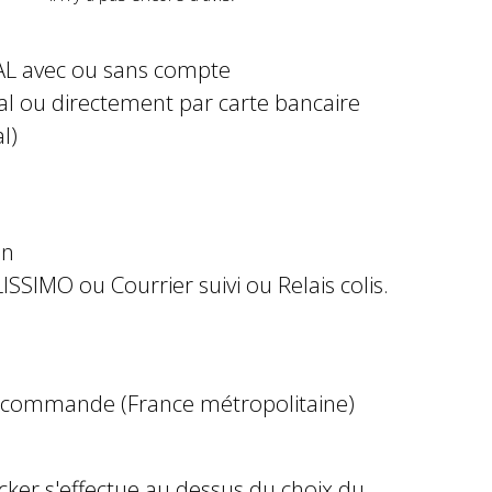
AL avec ou sans compte
al ou directement par carte bancaire
l)
in
ISSIMO ou Courrier suivi ou Relais colis.
e commande (France métropolitaine)
ocker s'effectue au dessus du choix du