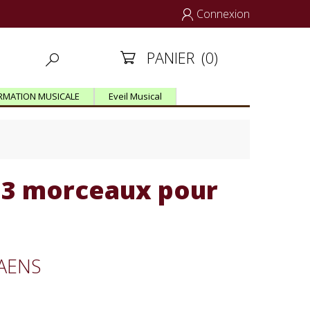
Connexion

PANIER
(0)


RMATION MUSICALE
Eveil Musical
13 morceaux pour
SAENS