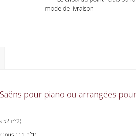
mode de livraison
nt-Saëns pour piano ou arrangées pou
s 52 n°2)
e Opus 111 n°1)