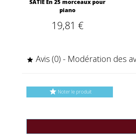
SATIE En 25 morceaux pour
piano
19,81 €
Avis (0) - Modération des a


Noter le produit