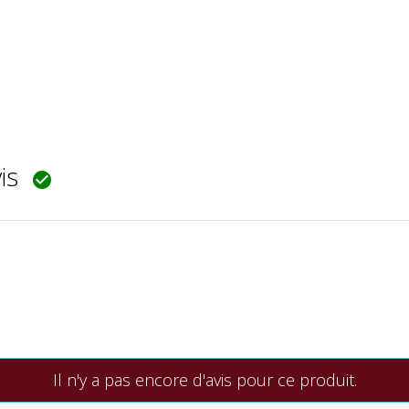
vis

Il n'y a pas encore d'avis pour ce produit.