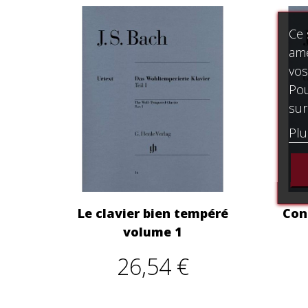
Ce 
amé
vos
Pou
sur
Plu
Le clavier bien tempéré
Conc
volume 1
26,54 €