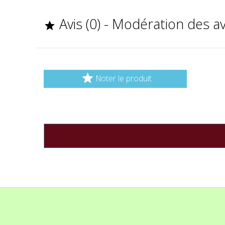
Avis (0) - Modération des a


Noter le produit