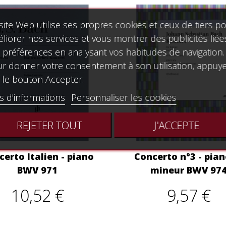
site Web utilise ses propres cookies et ceux de tiers p
liorer nos services et vous montrer des publicités liée
 préférences en analysant vos habitudes de navigation.
r donner votre consentement à son utilisation, appuy
 le bouton Accepter.
s d'informations
Personnaliser les cookies
REJETER TOUT
J'ACCEPTE
erto Italien - piano
Concerto n°3 - pian
BWV 971
mineur BWV 97
10,52 €
9,57 €