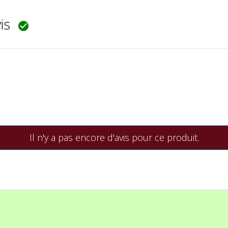
vis

Il n'y a pas encore d'avis pour ce produit.