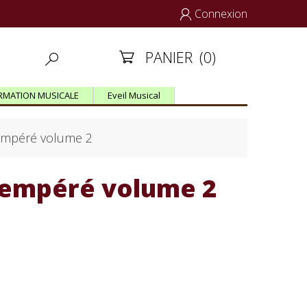
Connexion

PANIER
(0)


RMATION MUSICALE
Eveil Musical
tempéré volume 2
 tempéré volume 2