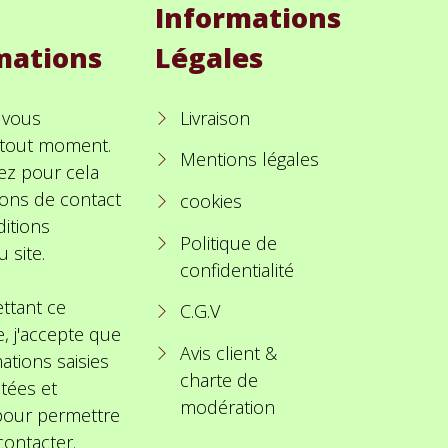
Informations
mations
Légales
 vous
Livraison
à tout moment.
Mentions légales
ez pour cela
ions de contact
cookies
itions
Politique de
u site.
confidentialité
ttant ce
C.G.V
e, j'accepte que
Avis client &
ations saisies
charte de
itées et
modération
 pour permettre
ontacter.