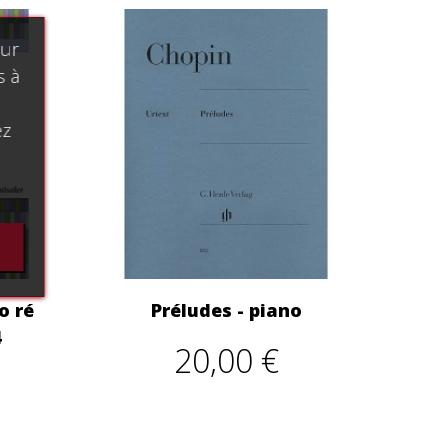
our
s à
ez
o ré
Préludes - piano
4
20,00 €