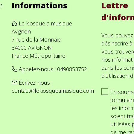
e
Informations
Lettre
d'infor
Le kiosque a musique
Avignon
Vous pouvez
7 rue de la Monnaie
désinscrire 
84000 AVIGNON
Vous trouver
France Métropolitaine
nos informat
dans les cond
Appelez-nous :
0490853752
d'utilisation d
Écrivez-nous :
contact@lekiosqueamusique.com
En soume
formulair
les inform
soient tra
utilisées
de me rec