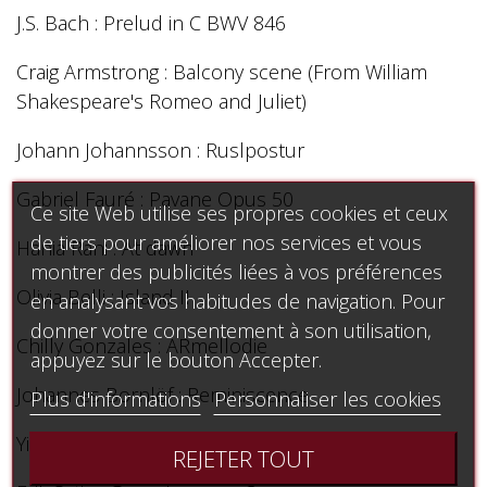
J.S. Bach : Prelud in C BWV 846
Craig Armstrong : Balcony scene (From William
Shakespeare's Romeo and Juliet)
Johann Johannsson : Ruslpostur
Gabriel Fauré : Pavane Opus 50
Ce site Web utilise ses propres cookies et ceux
de tiers pour améliorer nos services et vous
Hania Rani : At dawn
montrer des publicités liées à vos préférences
Olivia Belli : Island II
en analysant vos habitudes de navigation. Pour
donner votre consentement à son utilisation,
Chilly Gonzales : ARmellodie
appuyez sur le bouton Accepter.
Johannes Bornlöf : Reminiscence
Plus d'informations
Personnaliser les cookies
Yiruma : River flows in you
REJETER TOUT