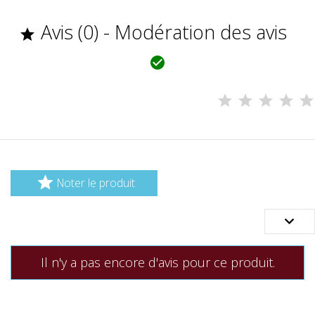
Avis (0) - Modération des avis



Noter le produit

Il n'y a pas encore d'avis pour ce produit.