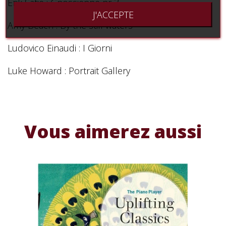
Erik Satie : Gnossienne nr 3
J'ACCEPTE
Amy Beach : By the still waters
Ludovico Einaudi : I Giorni
Luke Howard : Portrait Gallery
Vous aimerez aussi