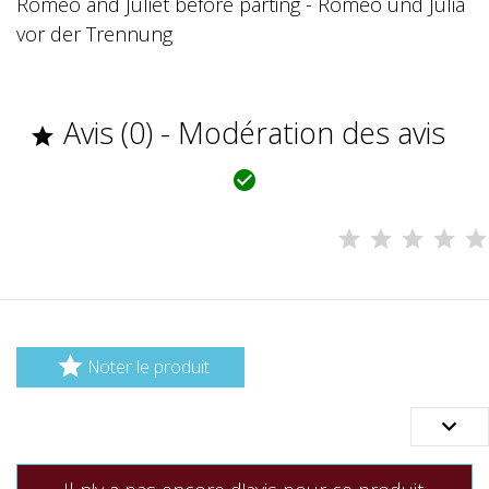
Romeo and Juliet before parting - Romeo und Julia
vor der Trennung
Avis (0) - Modération des avis



Noter le produit
