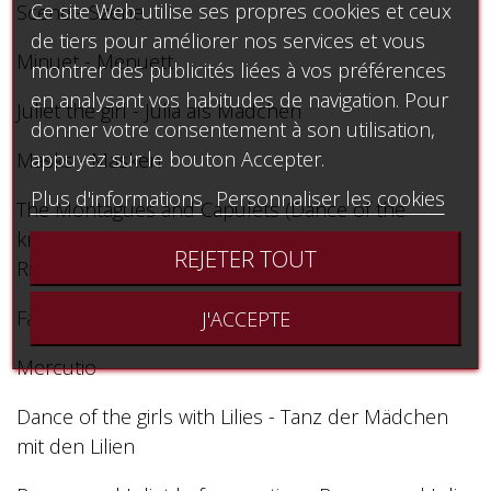
Ce site Web utilise ses propres cookies et ceux
Scene - Szene
de tiers pour améliorer nos services et vous
Minuet - Menuett
montrer des publicités liées à vos préférences
en analysant vos habitudes de navigation. Pour
Juliet the girl - Julia als Mädchen
donner votre consentement à son utilisation,
appuyez sur le bouton Accepter.
Masks - Masken
Plus d'informations
Personnaliser les cookies
The Montagues and Capulets (Dance of the
knights) - Die Montagues und Capulets -Tanz der
REJETER TOUT
Ritter)
Father Lorenzo - pater Lorenzo
J'ACCEPTE
Mercutio
Dance of the girls with Lilies - Tanz der Mädchen
mit den Lilien