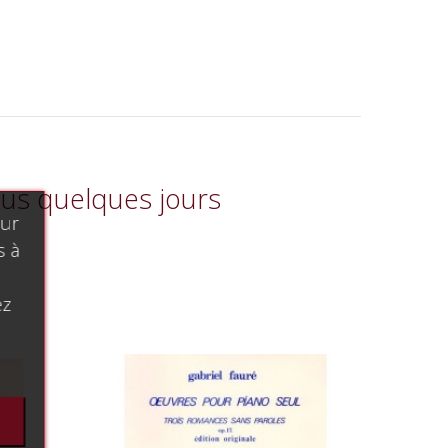
sous quelques jours
our
s à
ez