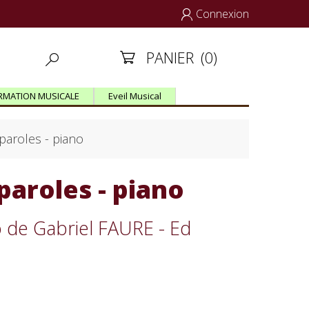
Connexion

PANIER
(0)


RMATION MUSICALE
Eveil Musical
aroles - piano
aroles - piano
o de Gabriel FAURE - Ed