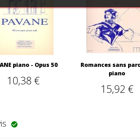
ANE piano - Opus 50
Romances sans paro
piano
10,38 €
15,92 €
vis
