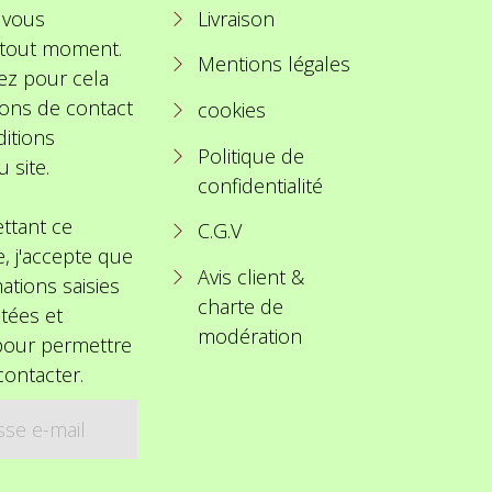
 vous
Livraison
à tout moment.
Mentions légales
ez pour cela
ions de contact
cookies
itions
Politique de
u site.
confidentialité
ttant ce
C.G.V
e, j'accepte que
Avis client &
ations saisies
charte de
itées et
modération
 pour permettre
ontacter.