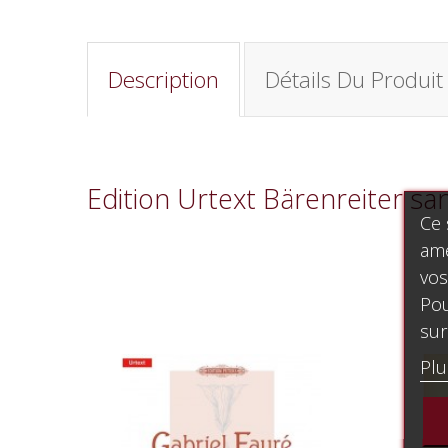
Description
Détails Du Produit
Edition Urtext Bärenreiter sa
Ce 
amé
vos
Pou
sur
Plu