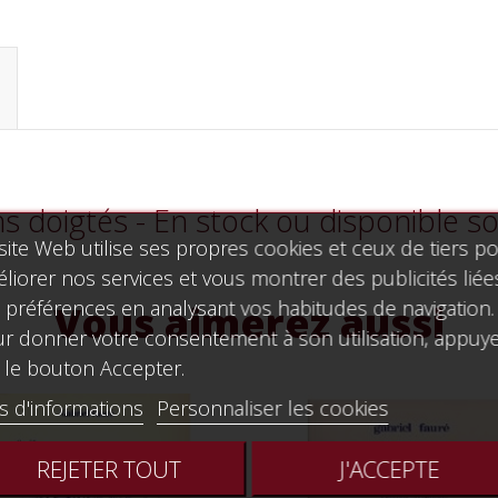
ns doigtés - En stock ou disponible 
site Web utilise ses propres cookies et ceux de tiers p
liorer nos services et vous montrer des publicités liée
 préférences en analysant vos habitudes de navigation.
Vous aimerez aussi
r donner votre consentement à son utilisation, appuy
 le bouton Accepter.
s d'informations
Personnaliser les cookies
REJETER TOUT
J'ACCEPTE