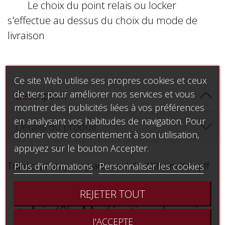
Le choix du point relais ou locker
s'effectue au dessus du choix du mode de
livraison
Ce site Web utilise ses propres cookies et ceux
de tiers pour améliorer nos services et vous
Description
montrer des publicités liées à vos préférences
en analysant vos habitudes de navigation. Pour
Détails du produit
donner votre consentement à son utilisation,
appuyez sur le bouton Accepter.
Transcription pour piano seul de Wilhelm Kempff
Plus d'informations
Personnaliser les cookies
REJETER TOUT
Avis (0) - Modération des avis

J'ACCEPTE