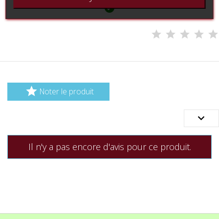


Noter le produit

Il n'y a pas encore d'avis pour ce produit.