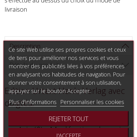
livraison
Description
Ce site Web utilise ses propres cookies et ceux
de tiers pour améliorer nos services et vous
Détails du produit
montrer des publicités liées à vos préférences
en analysant vos habitudes de navigation. Pour
donner votre consentement à son utilisation,
Edition Urtext Henle Verlag avec
appuyez sur le bouton Accepter.
doigtés.
Plus d'informations
Personnaliser les cookies
REJETER TOUT
Avis (0) - Modération des avis

J'ACCEPTE