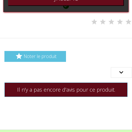


Noter le produit

Il n'y a pas encore d'avis pour ce produit.