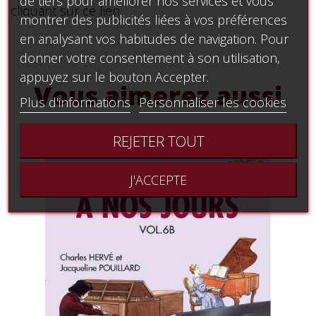
de tiers pour améliorer nos services et vous
cliquant sur ce lien
montrer des publicités liées à vos préférences
en analysant vos habitudes de navigation. Pour
donner votre consentement à son utilisation,
appuyez sur le bouton Accepter.
Vous aimerez aussi
Plus d'informations
Personnaliser les cookies
REJETER TOUT
J'ACCEPTE