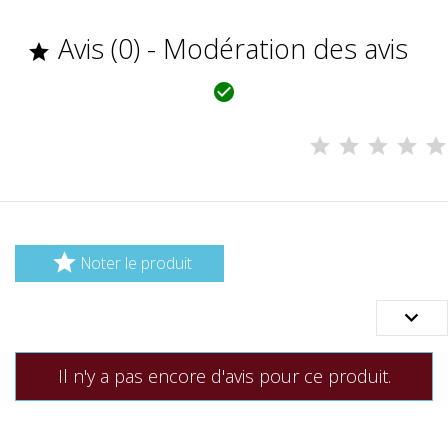
Avis (0) - Modération des avis



Noter le produit

Il n'y a pas encore d'avis pour ce produit.