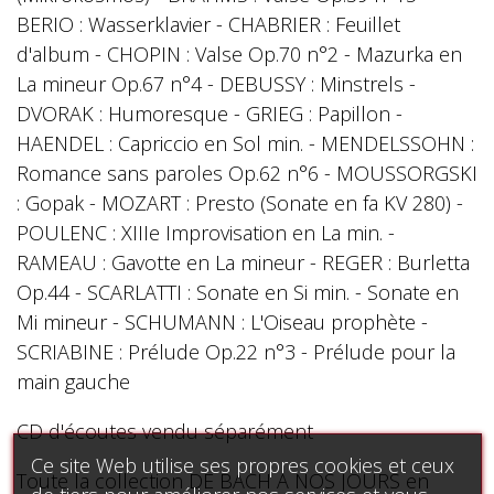
BERIO : Wasserklavier - CHABRIER : Feuillet
d'album - CHOPIN : Valse Op.70 n°2 - Mazurka en
La mineur Op.67 n°4 - DEBUSSY : Minstrels -
DVORAK : Humoresque - GRIEG : Papillon -
HAENDEL : Capriccio en Sol min. - MENDELSSOHN :
Romance sans paroles Op.62 n°6 - MOUSSORGSKI
: Gopak - MOZART : Presto (Sonate en fa KV 280) -
POULENC : XIIIe Improvisation en La min. -
RAMEAU : Gavotte en La mineur - REGER : Burletta
Op.44 - SCARLATTI : Sonate en Si min. - Sonate en
Mi mineur - SCHUMANN : L'Oiseau prophète -
SCRIABINE : Prélude Op.22 n°3 - Prélude pour la
main gauche
CD d'écoutes vendu séparément
Ce site Web utilise ses propres cookies et ceux
Toute la collection DE BACH A NOS JOURS en