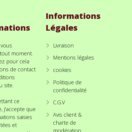
Informations
mations
Légales
 vous
Livraison
à tout moment.
Mentions légales
ez pour cela
ions de contact
cookies
itions
Politique de
u site.
confidentialité
ttant ce
C.G.V
e, j'accepte que
Avis client &
ations saisies
charte de
itées et
modération