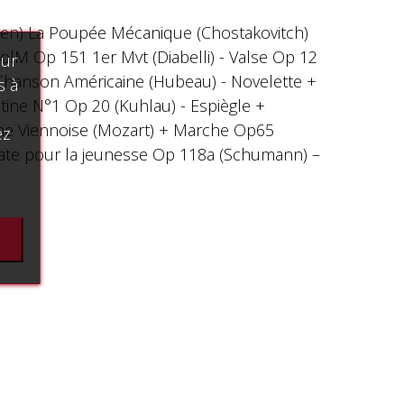
oven) La Poupée Mécanique (Chostakovitch)
olM Op 151 1er Mvt (Diabelli) - Valse Op 12
our
- Chanson Américaine (Hubeau) - Novelette +
s à
tine N°1 Op 20 (Kuhlau) - Espiègle +
tine Viennoise (Mozart) + Marche Op65
ez
onate pour la jeunesse Op 118a (Schumann) –