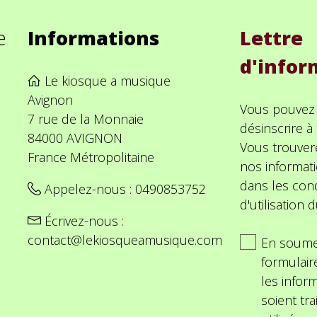
e
Informations
Lettre
d'infor
Le kiosque a musique
Avignon
Vous pouvez
7 rue de la Monnaie
désinscrire 
84000 AVIGNON
Vous trouver
France Métropolitaine
nos informat
dans les cond
Appelez-nous :
0490853752
d'utilisation d
Écrivez-nous :
contact@lekiosqueamusique.com
En soume
formulair
les inform
soient tra