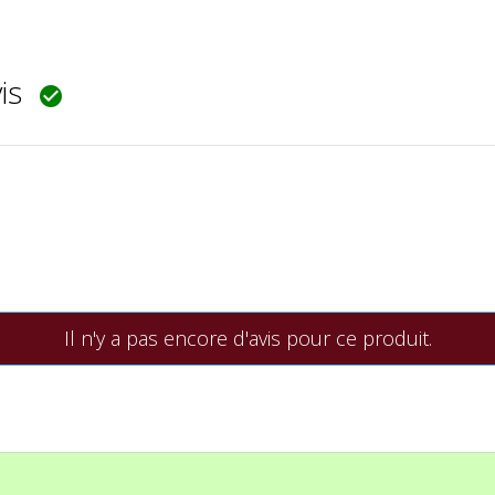
vis

Il n'y a pas encore d'avis pour ce produit.