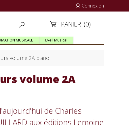
Connexion

PANIER
(0)


RMATION MUSICALE
Eveil Musical
ours volume 2A piano
ours volume 2A
d'aujourd'hui de Charles
UILLARD aux éditions Lemoine