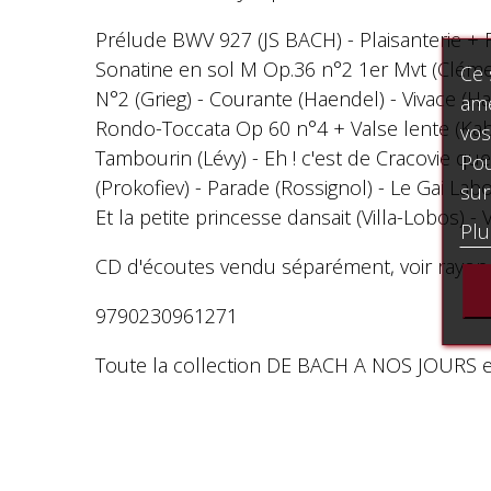
Prélude BWV 927 (JS BACH) - Plaisanterie +
Sonatine en sol M Op.36 n°2 1er Mvt (Clémen
Ce 
N°2 (Grieg) - Courante (Haendel) - Vivace (
amé
Rondo-Toccata Op 60 n°4 + Valse lente (Kaba
vos
Tambourin (Lévy) - Eh ! c'est de Cracovie q
Pou
(Prokofiev) - Parade (Rossignol) - Le Gai L
sur
Et la petite princesse dansait (Villa-Lobos)
Plu
CD d'écoutes vendu séparément, voir rayon
9790230961271
Toute la collection DE BACH A NOS JOURS en