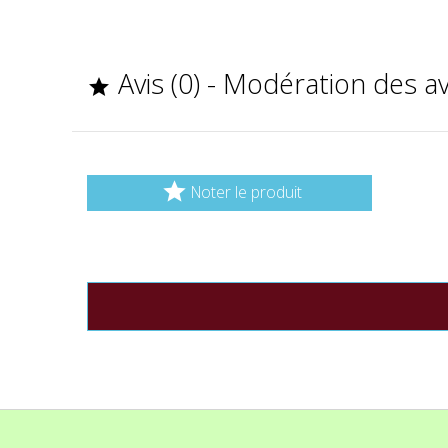
Avis (0) - Modération des a


Noter le produit