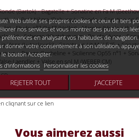
 Ronde (Bartok) - Bagatelle + Sonatine en Fa M (Beeth
ti) - Le Petit Nègre (Debussy) - Rondo + Sonatine en S
site Web utilise ses propres cookies et ceux de tiers p
Haydn) - Etude n°7 Op47 (Heller) - Marche (Hindemith) 
liorer nos services et vous montrer des publicités liée
levski) - Scherzo (Khatchaturian - Rondo Vivace - Sona
 préférences en analysant vos habitudes de navigation.
ue je Viens (Lutoslawski) - Sonate en Ut M K 545 + Sona
r donner votre consentement à son utilisation, appuy
aboureur + Pauvre Orpheline + Sicilienne Op55 n°1 + S
 le bouton Accepter.
 - Valse-Laendler + Valse en sol M (WEBER CM)
s d'informations
Personnaliser les cookies
 CD
REJETER TOUT
J'ACCEPTE
 cliqnant sur ce lien
Vous aimerez aussi