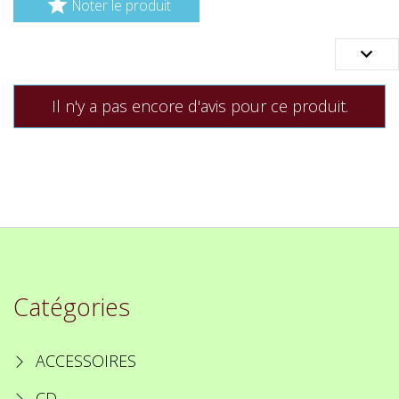

Noter le produit

Il n'y a pas encore d'avis pour ce produit.
Catégories
ACCESSOIRES
CD