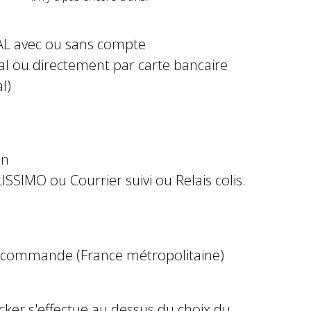
AL avec ou sans compte
al ou directement par carte bancaire
l)
in
ISSIMO ou Courrier suivi ou Relais colis.
e commande (France métropolitaine)
ocker s'effectue au dessus du choix du