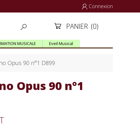
Connexion

PANIER
(0)


RMATION MUSICALE
Eveil Musical
ano Opus 90 n°1 D899
no Opus 90 n°1
T