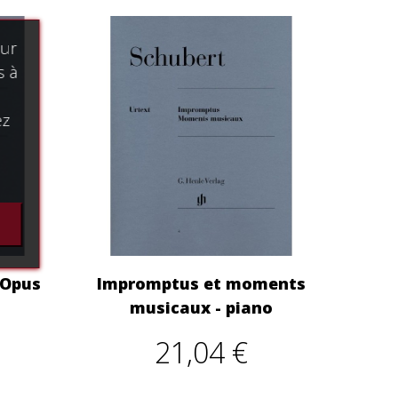
our
s à
ez
 Opus
Impromptus et moments
musicaux - piano
21,04 €