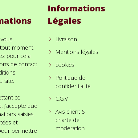
Informations
mations
Légales
 vous
Livraison
à tout moment.
Mentions légales
ez pour cela
ions de contact
cookies
itions
Politique de
u site.
confidentialité
ttant ce
C.G.V
e, j'accepte que
Avis client &
ations saisies
charte de
itées et
modération
 pour permettre