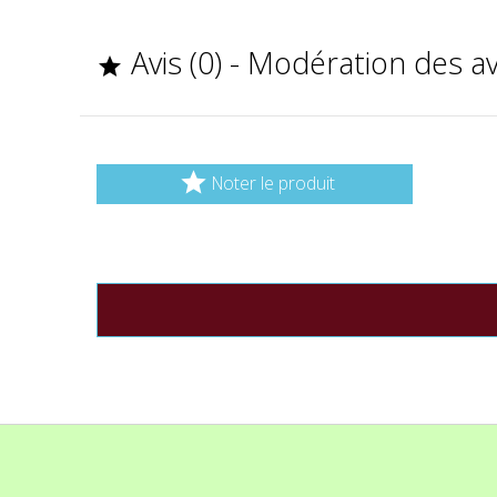
Avis (0) - Modération des a


Noter le produit