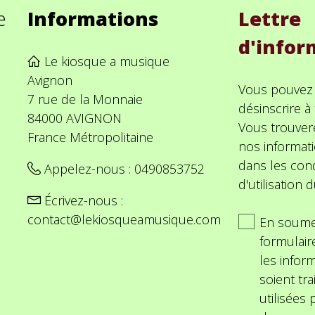
e
Informations
Lettre
d'infor
Le kiosque a musique
Avignon
Vous pouvez
7 rue de la Monnaie
désinscrire 
84000 AVIGNON
Vous trouver
France Métropolitaine
nos informat
dans les cond
Appelez-nous :
0490853752
d'utilisation d
Écrivez-nous :
contact@lekiosqueamusique.com
En soume
formulair
les inform
soient tra
utilisées