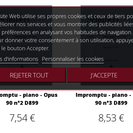
site Web utilise ses propres cookies et ceux de tiers p
liorer nos services et vous montrer des publicités liée
 préférences en analysant vos habitudes de navigation.
r donner votre consentement à son utilisation, appuy
 le bouton Accepter.
s d'informations
Personnaliser les cookies
REJETER TOUT
J'ACCEPTE
omptu - piano - Opus
Impromptu - piano -
90 n°2 D899
90 n°3 D899
7,54 €
8,53 €