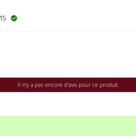
vis

Il n'y a pas encore d'avis pour ce produit.