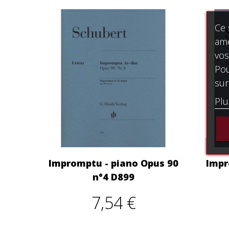
Ce 
amé
vos
Pou
sur
Plu
Impromptu - piano Opus 90
Impr
n°4 D899
7,54 €