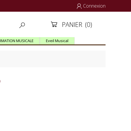
Connexion

PANIER
(0)


RMATION MUSICALE
Eveil Musical
o