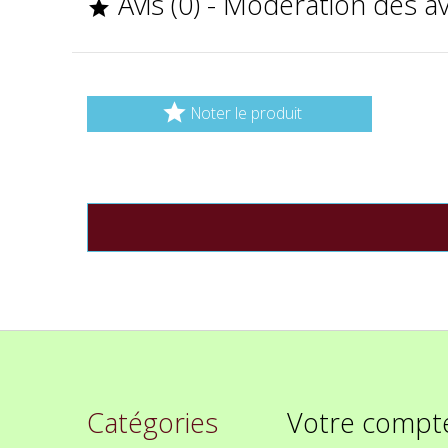
Avis (0) - Modération des a


Noter le produit
Catégories
Votre compt