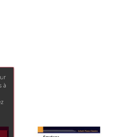
our
s à
ez