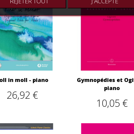
REJETER TOUT
J'ACCEPTE
oll in moll - piano
Gymnopédies et Ogi
piano
26,92 €
10,05 €