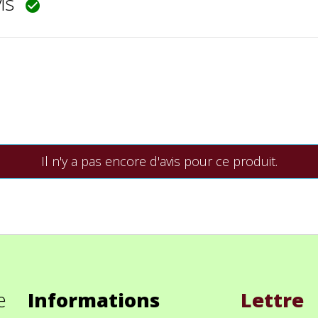
vis

Il n'y a pas encore d'avis pour ce produit.
e
Informations
Lettre