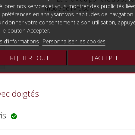
liorer nos services et vous montrer des publicités liée
mode de livraison
 préférences en analysant vos habitudes de navigation.
r donner votre consentement à son utilisation, appuy
 le bouton Accepter.
s d'informations
Personnaliser les cookies
REJETER TOUT
J'ACCEPTE
vec doigtés
vis
