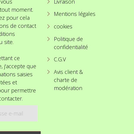
 vous
Livraison
à tout moment.
Mentions légales
ez pour cela
ions de contact
cookies
itions
Politique de
u site.
confidentialité
ttant ce
C.G.V
e, j'accepte que
Avis client &
ations saisies
charte de
itées et
modération
 pour permettre
ontacter.