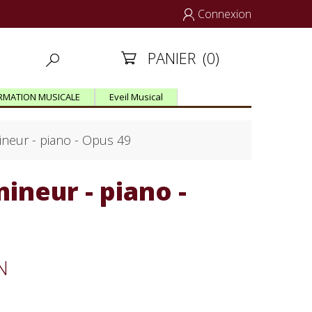
Connexion

PANIER
(0)


RMATION MUSICALE
Eveil Musical
mineur - piano - Opus 49
mineur - piano -
N