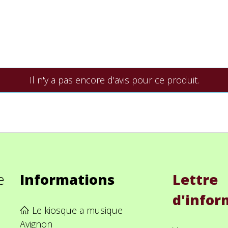
Il n'y a pas encore d'avis pour ce produit.
e
Informations
Lettre
d'infor
Le kiosque a musique
Avignon