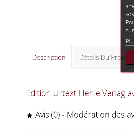
amé
vos
Pou
sur
Plu
Description
Détails Du Produit
Edition Urtext Henle Verlag a
Avis (0) - Modération des a
