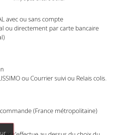
AL avec ou sans compte
al ou directement par carte bancaire
l)
in
ISSIMO ou Courrier suivi ou Relais colis.
e commande (France métropolitaine)
our
ocker s'effectue au dessus du choix du