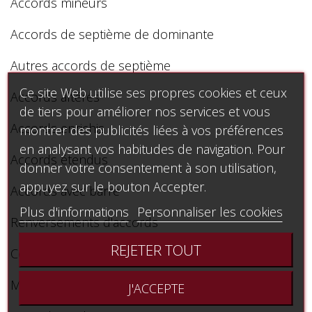
Accords mineurs
Accords de septième de dominante
Autres accords de septième
Ce site Web utilise ses propres cookies et ceux
Accords altérés
de tiers pour améliorer nos services et vous
Accords enrichis
montrer des publicités liées à vos préférences
en analysant vos habitudes de navigation. Pour
Accords étendus
donner votre consentement à son utilisation,
appuyez sur le bouton Accepter.
Accords avec barre
Plus d'informations
Personnaliser les cookies
Renversements d'accords
REJETER TOUT
Construction des accords
Motifs main gauche
J'ACCEPTE