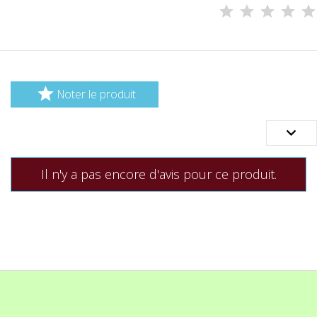

Noter le produit

Il n'y a pas encore d'avis pour ce produit.