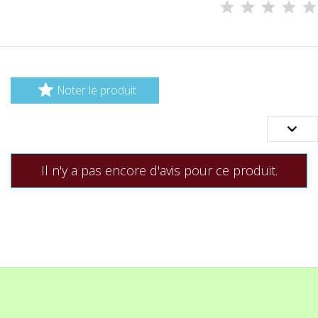

Noter le produit

Il n'y a pas encore d'avis pour ce produit.