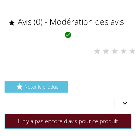
Avis (0) - Modération des avis



Noter le produit

Il n'y a pas encore d'avis pour ce produit.