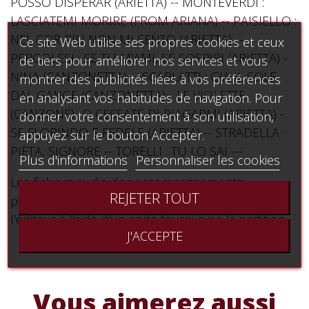
POSSO DISPERAR (ARIETTA) -- MONTEVERDI :
LASCIATEMI MORIRE (FROM ARIANA) -- PAISIELLO :
NEL COR PIU NON MI SENTO (ARIETTA) --
Ce site Web utilise ses propres cookies et ceux
PERGOLESI : SE TU M'AMI, SE SOSPIRI (ARIETTA) -
de tiers pour améliorer nos services et vous
NINA (CANZONETTA) -- SCARLATTI : GIA IL SOLE
montrer des publicités liées à vos préférences
DAL GANGE (CANZONETTA) - LE VIOLETTE
en analysant vos habitudes de navigation. Pour
(CANZONE) -O CESSATE DI PIAGARMI (ARIETTA) -
donner votre consentement à son utilisation,
SE FLORINDO E FEDELE (ARIETTA) -- STRADELLA :
appuyez sur le bouton Accepter.
PIETA, SIGNORE -- TORELLI : TU LO SAI ---
Plus d'informations
Personnaliser les cookies
Les fichiers audio des accompagnements
REJETER TOUT
piano sont à télécharger sur le site Internet de
l'éditeur à l'aide d'un code fourni avec la partition.
J'ACCEPTE
Vous aimerez aussi