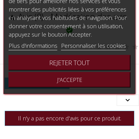
de tiers pour améliorer nos services et vous
montrer des publicités liées à vos préférences
Avis (0) - Modération des avis

en analysant vos habitudes de navigation. Pour
donner votre consentement à son utilisation,

appuyez sur le bouton Accepter.
Plus d'informations
Personnaliser les cookies
REJETER TOUT
J'ACCEPTE

Noter le produit

Il n'y a pas encore d'avis pour ce produit.