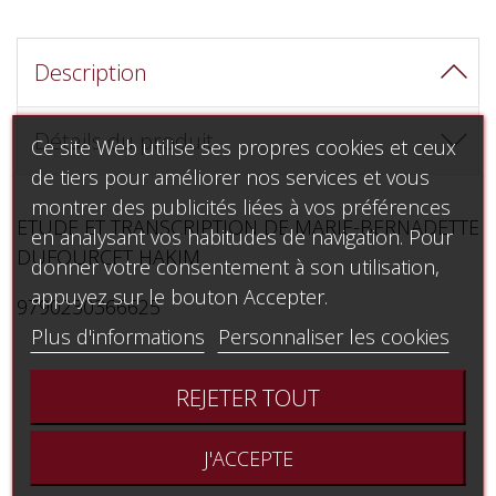
Description
Détails du produit
Ce site Web utilise ses propres cookies et ceux
de tiers pour améliorer nos services et vous
montrer des publicités liées à vos préférences
ETUDE ET TRANSCRIPTION DE MARIE-BERNADETTE
en analysant vos habitudes de navigation. Pour
DUFOURCET HAKIM
donner votre consentement à son utilisation,
appuyez sur le bouton Accepter.
9790230366625
Plus d'informations
Personnaliser les cookies
REJETER TOUT
Avis (0) - Modération des avis


J'ACCEPTE