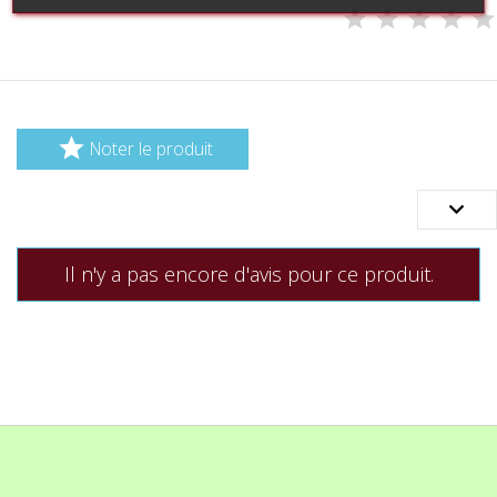

Noter le produit

Il n'y a pas encore d'avis pour ce produit.