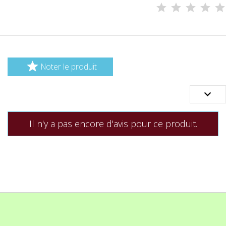

Noter le produit

Il n'y a pas encore d'avis pour ce produit.