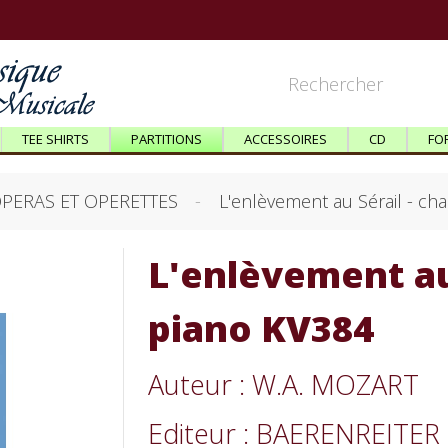
TEE SHIRTS
PARTITIONS
ACCESSOIRES
CD
FO
PERAS ET OPERETTES
L'enlèvement au Sérail - ch
L'enlèvement au 
piano KV384
Auteur : W.A. MOZART
Editeur : BAERENREITER