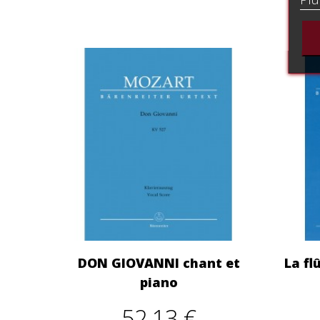
DON GIOVANNI chant et
La fl
piano
52,13 €