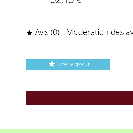
Avis (0) - Modération des a


Noter le produit