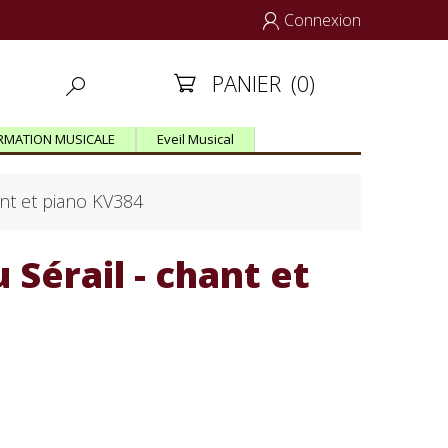
Connexion

PANIER
(0)


RMATION MUSICALE
Eveil Musical
ant et piano KV384
Sérail - chant et