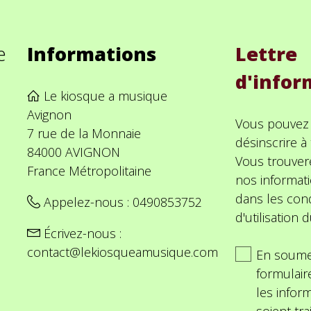
e
Informations
Lettre
d'infor
Le kiosque a musique
Avignon
Vous pouvez
7 rue de la Monnaie
désinscrire 
84000 AVIGNON
Vous trouver
France Métropolitaine
nos informat
dans les cond
Appelez-nous :
0490853752
d'utilisation d
Écrivez-nous :
contact@lekiosqueamusique.com
En soume
formulair
les inform
soient tra