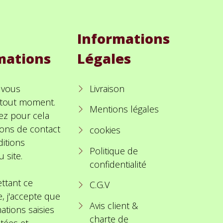
Informations
mations
Légales
 vous
Livraison
à tout moment.
Mentions légales
ez pour cela
ions de contact
cookies
itions
Politique de
u site.
confidentialité
ttant ce
C.G.V
e, j'accepte que
Avis client &
ations saisies
charte de
itées et