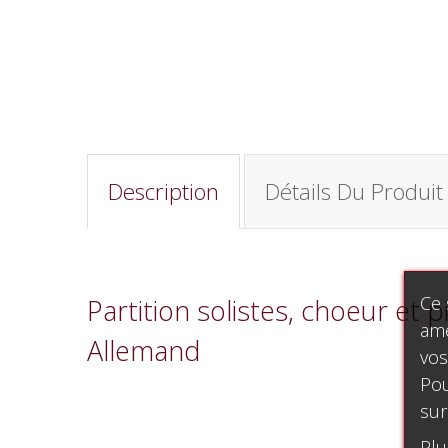
Description
Détails Du Produit
Ce 
Partition solistes, choeur et
amé
Allemand
vos
Pou
sur
Plu