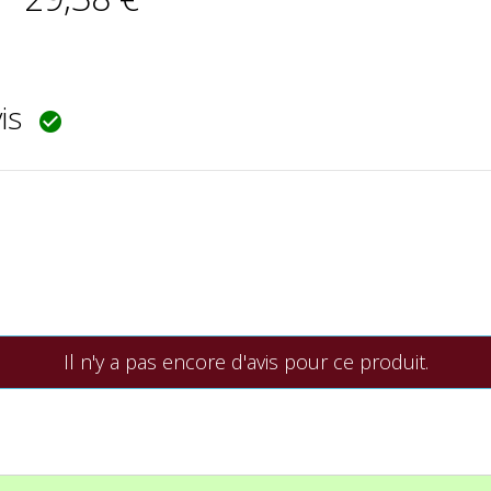
vis

Il n'y a pas encore d'avis pour ce produit.