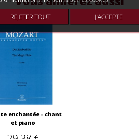
Vous aimerez aussi
REJETER TOUT
J'ACCEPTE
ûte enchantée - chant
et piano
29,38 €