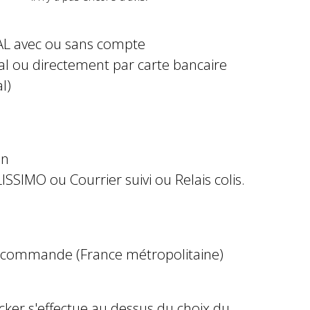
AL avec ou sans compte
al ou directement par carte bancaire
l)
in
ISSIMO ou Courrier suivi ou Relais colis.
e commande (France métropolitaine)
ocker s'effectue au dessus du choix du