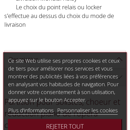
Le choix du point relais ou locker
s'effectue au dessus du choix du mode de
livraison
Description
Ce site Web utilise ses propres cookies et ceux
de tiers pour améliorer nos services et vous
montrer des publicités liées à vos préférences
Détails du produit
en analysant vos habitudes de navigation. Pour
donner votre consentement à son utilisation,
appuyez sur le bouton Accepter.
Partition pour solistes, choeur et
Plus d'informations
Personnaliser les cookies
réduction piano de l'opéra
complet
REJETER TOUT