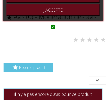
J'ACCEPTE
Avis (0) - Modération des avis



Noter le produit

Il n'y a pas encore d'avis pour ce produit.