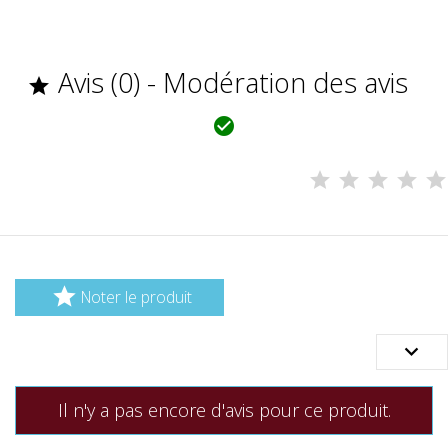
Avis (0) - Modération des avis



Noter le produit

Il n'y a pas encore d'avis pour ce produit.